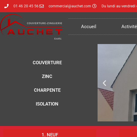
01 46 20 45 56
commercial@auchet.com
Du lundi au vendredi
Aller
au
Accueil
Activit
contenu
COUVERTURE
ZINC
CHARPENTE
ISOLATION
1. NEUF