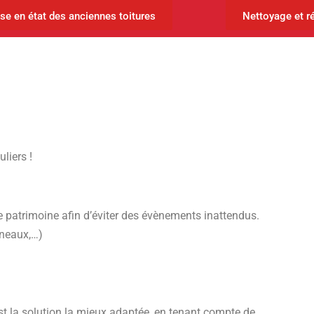
se en état des anciennes toitures
Nettoyage et ré
liers !
re patrimoine afin d’éviter des évènements inattendus.
éneaux,…)
est la solution la mieux adaptée, en tenant compte de